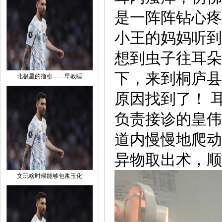
是一阵阵钻心疼痛·
小王的妈妈听到
想到虫子往耳朵
下，来到桐庐县
北极星的指引——早教睡
原因找到了！ 
负责接诊的皇伟
道内慢慢地爬动
异物取出术，顺
文玩啥时候能够包浆玉化